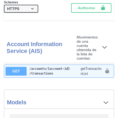
Schemes
Authorize
Movimientos
de una
Account Information
cuenta
Service (AIS)
obtenida de
la lista de
cuentas.
getTransactio
​/accounts​/{account-id}​
GET
/transactions
nList
Models